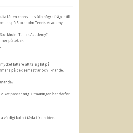
a får en chans att ställa några frågor till
lsammans på Stockholm Tennis Academy
ch Stockholm Tennis Academy?
r mer på teknik.
.
mycket lättare att ta sig hit på
mans på t ex semestrar och liknande.
tmanande?
rt, vilket passar mig. Utmaningen har därför
a väldigt kul att tävla i framtiden.