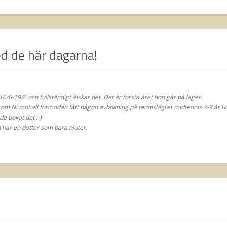
ed de här dagarna!
6/6-19/6 och fullständigt älskar det. Det är första året hon går på läger.
r om Ni mot all förmodan fått någon avbokning på tennislägret midtennis 7-9 år u
de bokat det :-)
 har en dotter som bara njuter.