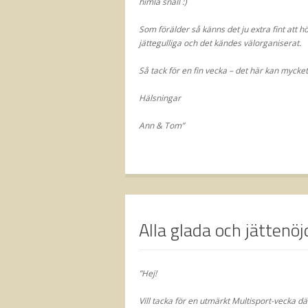
himla snäll :)
Som förälder så känns det ju extra fint att hö
jättegulliga och det kändes välorganiserat.
Så tack för en fin vecka – det här kan mycket 
Hälsningar
Ann & Tom”
Alla glada och jättenöj
”Hej!
Vill tacka för en utmärkt Multisport-vecka d