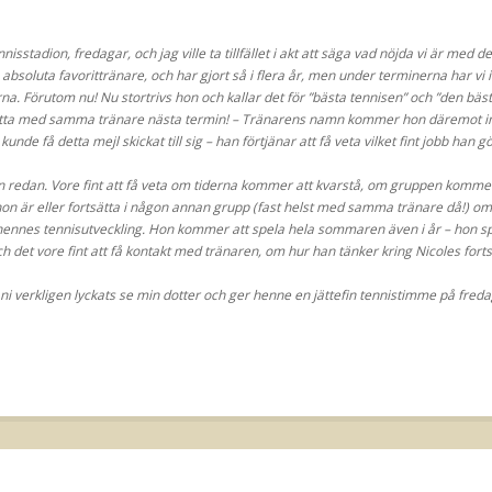
isstadion, fredagar, och jag ville ta tillfället i akt att säga vad nöjda vi är med 
soluta favorittränare, och har gjort så i flera år, men under terminerna har vi inte
na. Förutom nu! Nu stortrivs hon och kallar det för ”bästa tennisen” och ”den bästa 
sätta med samma tränare nästa termin! – Tränarens namn kommer hon däremot int
nde få detta mejl skickat till sig – han förtjänar att få veta vilket fint jobb han gö
en redan. Vore fint att få veta om tiderna kommer att kvarstå, om gruppen komm
 hon är eller fortsätta i någon annan grupp (fast helst med samma tränare då!) o
 hennes tennisutveckling. Hon kommer att spela hela sommaren även i år – hon sp
h det vore fint att få kontakt med tränaren, om hur han tänker kring Nicoles forts
 ni verkligen lyckats se min dotter och ger henne en jättefin tennistimme på freda