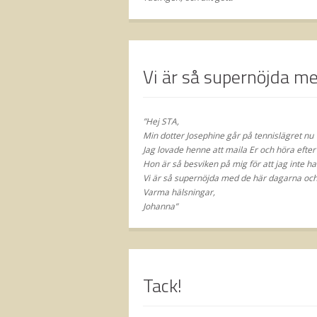
Vi är så supernöjda m
”Hej STA,
Min dotter Josephine går på tennislägret nu 1
Jag lovade henne att maila Er och höra efte
Hon är så besviken på mig för att jag inte ha
Vi är så supernöjda med de här dagarna och
Varma hälsningar,
Johanna”
Tack!