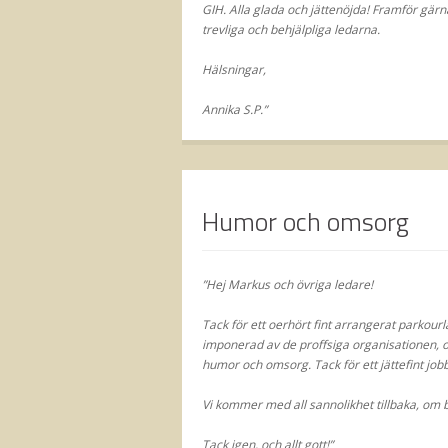
GIH. Alla glada och jättenöjda! Framför gärna
trevliga och behjälpliga ledarna.
Hälsningar,
Annika S.P.”
Humor och omsorg
”Hej Markus och övriga ledare!
Tack för ett oerhört fint arrangerat parkou
imponerad av de proffsiga organisationen, o
humor och omsorg. Tack för ett jättefint jobb
Vi kommer med all sannolikhet tillbaka, om b
Tack igen, och allt gott!”