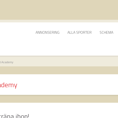
ANNONSERING
ALLA SPORTER
SCHEMA
rt Academy
cademy
träna ihop!