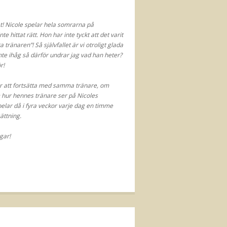
det! Nicole spelar hela somrarna på
 hittat rätt. Hon har inte tyckt att det varit
tränaren”! Så självfallet är vi otroligt glada
e ihåg så därför undrar jag vad han heter?
r!
er att fortsätta med samma tränare, om
m hur hennes tränare ser på Nicoles
elar då i fyra veckor varje dag en timme
ättning.
gar!