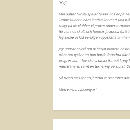
”Hej!
Min dotter Nicole spelar tennis hos er på Tenn
Tennisklubben nära landstället med sina två ab
roligt på de klubbar vi provat under terminer
för hennes skull, och hoppas ju kunna fort
Jag skulle också verkligen uppskatta om han ku
Jag undrar också om ni börjat planera höst
tränaren tycker att hon borde fortsätta där
progression – hur ska vi tänka framåt kring
med tränare, samt en turnering på slutet. Oc
Så tusen tack för en jättefin verksamhet där
Med varma hälsningar”