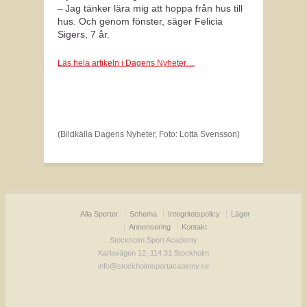
– Jag tänker lära mig att hoppa från hus till
hus. Och genom fönster, säger Felicia
Sigers, 7 år.
Läs hela artikeln i Dagens Nyheter…
(Bildkälla Dagens Nyheter, Foto: Lotta Svensson)
Alla Sporter
Schema
Integritetspolicy
Läger
Annonsering
Kontakt
Stockholm Sport Academy
Karlavägen 12, 114 31 Stockholm
info@stockholmsportacademy.se