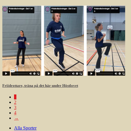
Friidrottare, träna på det här under Höstlovet
1
2
3
4
→
Alla Sporter